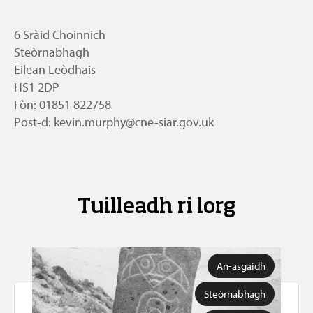
6 Sràid Choinnich
Steòrnabhagh
Eilean Leòdhais
HS1 2DP
Fòn: 01851 822758
Post-d: kevin.murphy@cne-siar.gov.uk
Tuilleadh ri lorg
An-asgaidh
Steòrnabhagh