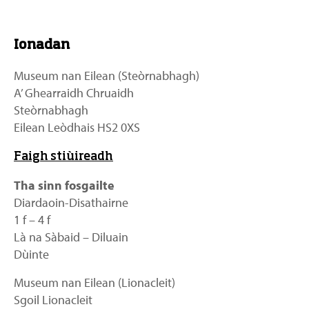
Ionadan
Museum nan Eilean (Steòrnabhagh)
A’ Ghearraidh Chruaidh
Steòrnabhagh
Eilean Leòdhais HS2 0XS
Faigh stiùireadh
Tha sinn fosgailte
Diardaoin-Disathairne
1 f – 4 f
Là na Sàbaid – Diluain
Dùinte
Museum nan Eilean (Lionacleit)
Sgoil Lionacleit