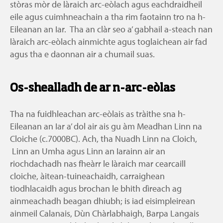
stòras mòr de làraich arc-eòlach agus eachdraidheil
eile agus cuimhneachain a tha rim faotainn tro na h-
Eileanan an Iar. Tha an clàr seo a’ gabhail a-steach nan
làraich arc-eòlach ainmichte agus toglaichean air fad
agus tha e daonnan air a chumail suas.
Os-shealladh de ar n-arc-eòlas
Tha na fuidhleachan arc-eòlais as tràithe sna h-
Eileanan an Iar a’ dol air ais gu àm Meadhan Linn na
Cloiche (c.7000BC). Ach, tha Nuadh Linn na Cloich,
Linn an Umha agus Linn an Iarainn air an
riochdachadh nas fheàrr le làraich mar cearcaill
cloiche, àitean-tuineachaidh, carraighean
tiodhlacaidh agus brochan le bhith dìreach ag
ainmeachadh beagan dhiubh; is iad eisimpleirean
ainmeil Calanais, Dùn Chàrlabhaigh, Barpa Langais