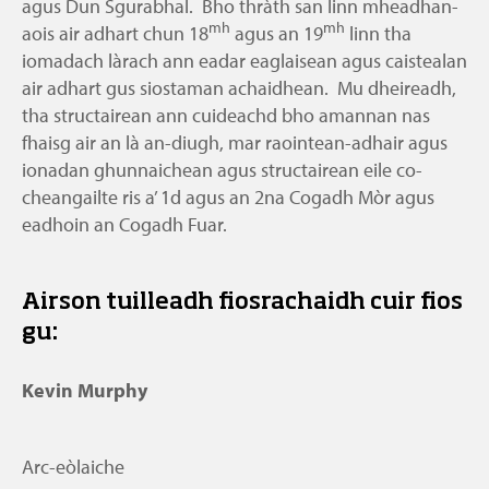
agus Dun Sgurabhal. Bho thràth san linn mheadhan-
mh
mh
aois air adhart chun 18
agus an 19
linn tha
iomadach làrach ann eadar eaglaisean agus caistealan
air adhart gus siostaman achaidhean. Mu dheireadh,
tha structairean ann cuideachd bho amannan nas
fhaisg air an là an-diugh, mar raointean-adhair agus
ionadan ghunnaichean agus structairean eile co-
cheangailte ris a’ 1d agus an 2na Cogadh Mòr agus
eadhoin an Cogadh Fuar.
Airson tuilleadh fiosrachaidh cuir fios
gu:
Kevin Murphy
Arc-eòlaiche