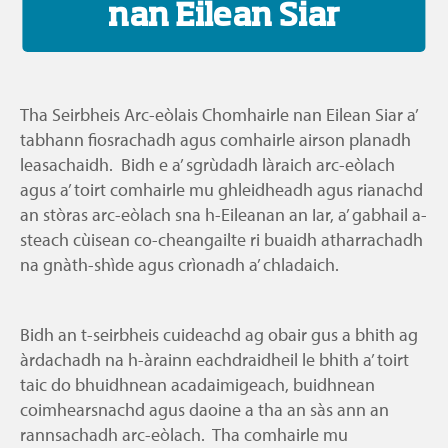
nan Eilean Siar
Tha Seirbheis Arc-eòlais Chomhairle nan Eilean Siar a’
tabhann fiosrachadh agus comhairle airson planadh
leasachaidh. Bidh e a’ sgrùdadh làraich arc-eòlach
agus a’ toirt comhairle mu ghleidheadh agus rianachd
an stòras arc-eòlach sna h-Eileanan an Iar, a’ gabhail a-
steach cùisean co-cheangailte ri buaidh atharrachadh
na gnàth-shìde agus crìonadh a’ chladaich.
Bidh an t-seirbheis cuideachd ag obair gus a bhith ag
àrdachadh na h-àrainn eachdraidheil le bhith a’ toirt
taic do bhuidhnean acadaimigeach, buidhnean
coimhearsnachd agus daoine a tha an sàs ann an
rannsachadh arc-eòlach. Tha comhairle mu