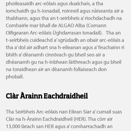
phoileasaidh arc-eòlais agus dualchais, a tha
iomchaidh gu h-ionadail, roinneil agus nàiseanta air a
thabhann, agus tha an t-seirbheis a’ riochdachadh na
Comhairle mar bhall de ALGAO Alba (Comann
Oifigearan Arc-eòlais Ùghdarrasan Ionadail). Tha an
t-seirbheis cuideachd a’ sgrùdadh an obair arc-eòlais a
tha a’ dol air adhart sna h-eileanan agus a’ feuchainn ri
bhith a’ dèanamh cinnteach gu bheil seo air a
dhèanamh gu na h-inbhean làithreach agus gu bheil
na toraidhean air an dèanamh follaiseach don
phoball.
Clàr Àrainn Eachdraidheil
Tha Seirbheis Arc-eòlais nan Eilean Siar a’ cumail suas
Clàr na h-Àrainn Eachdraidheil (HER). Tha còrr air
13,000 làrach san HER agus a’ comharrachadh an