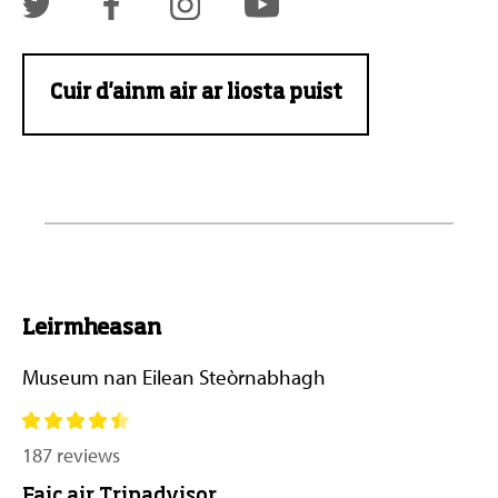
Cuir d'ainm air ar liosta puist
Leirmheasan
Museum nan Eilean Steòrnabhagh
187 reviews
Faic air Tripadvisor