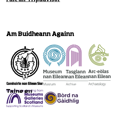
Am Buidheann Againn
Taing gu