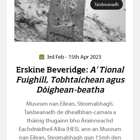
Taisbeanadh
3rd Feb - 15th Apr 2023
Erskine Beveridge:
A’ Tional
Fuighill, Tobhtaichean agus
Dòighean-beatha
Museum nan Eilean, Steornabhagh.
Taisbeanadh de dhealbhan-camara a
thàinig thugainn bho Àrainneachd
Eachdraidheil Alba (HES). ann an Museum
nan Eilean, Steornabhagh gun 15mh den