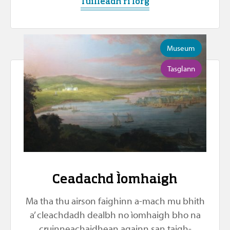
Tuilleadh ri lorg
Museum
Tasglann
Ceadachd Ìomhaigh
Ma tha thu airson faighinn a-mach mu bhith
a’ cleachdadh dealbh no ìomhaigh bho na
cruinneachaidhean againn san taigh-