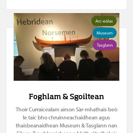
Arc-eòlas
Museum
Tasglann
Foghlam & Sgoiltean
Thoir Curraicealam airson Sàr-mhathais beò
le taic bho chruinneachaidhean agus
thaisbeanaidhean Museum & Tasglann nan