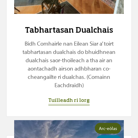
Tabhartasan Dualchais
Bidh Comhairle nan Eilean Siar a’ toirt
tabhartasan dualchais do bhuidhnean
dualchais saor-thoileach a tha air an
aontachadh airson adhbharan co-
cheangailte ri dualchas. (Comainn
Eachdraidh)
Tuilleadh ri lorg
Arc-eòlas