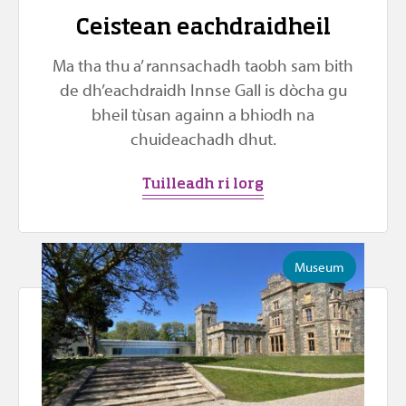
Ceistean eachdraidheil
Ma tha thu a’ rannsachadh taobh sam bith
de dh’eachdraidh Innse Gall is dòcha gu
bheil tùsan againn a bhiodh na
chuideachadh dhut.
Tuilleadh ri lorg
Museum