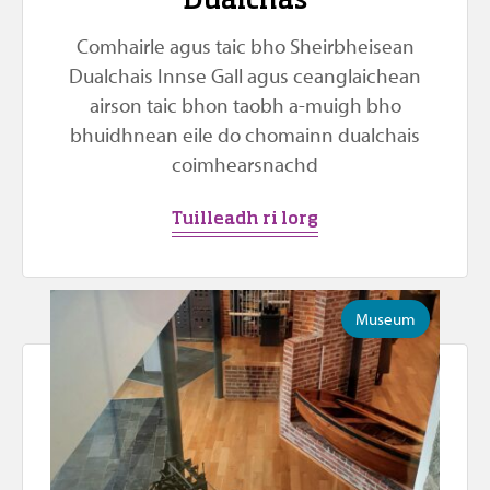
Dualchas
Comhairle agus taic bho Sheirbheisean
Dualchais Innse Gall agus ceanglaichean
airson taic bhon taobh a-muigh bho
bhuidhnean eile do chomainn dualchais
coimhearsnachd
Tuilleadh ri lorg
Museum