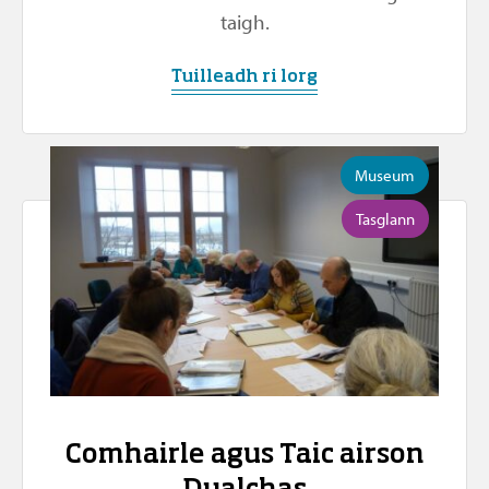
taigh.
Tuilleadh ri lorg
Museum
Tasglann
Comhairle agus Taic airson