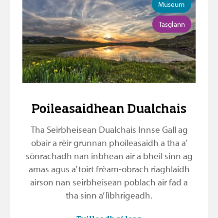
Museum
Tasglann
Poileasaidhean Dualchais
Tha Seirbheisean Dualchais Innse Gall ag
obair a rèir grunnan phoileasaidh a tha a’
sònrachadh nan inbhean air a bheil sinn ag
amas agus a’ toirt frèam-obrach riaghlaidh
airson nan seirbheisean poblach air fad a
tha sinn a’ lìbhrigeadh.