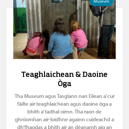
Museum
Teaghlaichean & Daoine
Òga
Tha Museum agus Tasglann nan Eilean a’ cur
fàilte air teaghlaichean agus daoine òga a
bhith a’ tadhal oirnn. Tha raon de
ghnìomhan air-loidhne againn cuideachd a
dh’fhaodas a bhith air an dèanamh aig an