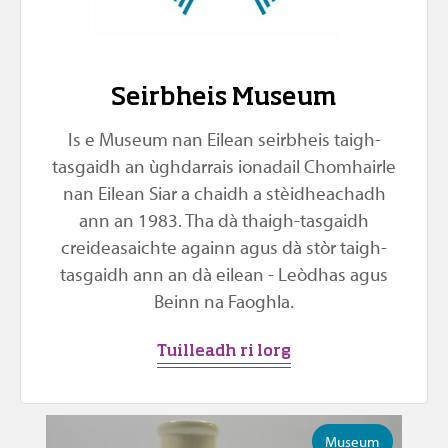
Seirbheis Museum
Is e Museum nan Eilean seirbheis taigh-
tasgaidh an ùghdarrais ionadail Chomhairle
nan Eilean Siar a chaidh a stèidheachadh
ann an 1983. Tha dà thaigh-tasgaidh
creideasaichte againn agus dà stòr taigh-
tasgaidh ann an dà eilean - Leòdhas agus
Beinn na Faoghla.
Tuilleadh ri lorg
Museum