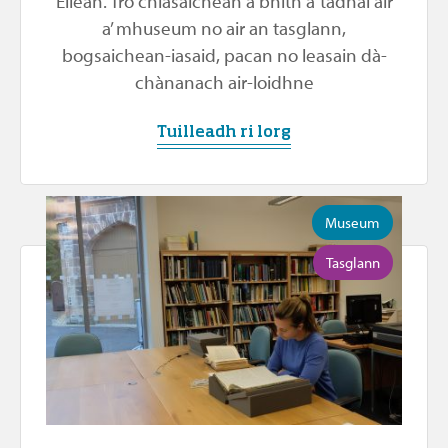
Eilean. Tro chlasaichean a bhith a’ tadhal air
a’ mhuseum no air an tasglann,
bogsaichean-iasaid, pacan no leasain dà-
chànanach air-loidhne
Tuilleadh ri lorg
Museum
Tasglann