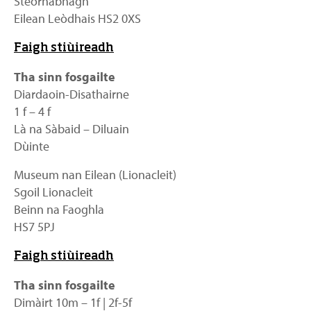
Steòrnabhagh
Eilean Leòdhais HS2 0XS
Faigh stiùireadh
Tha sinn fosgailte
Diardaoin-Disathairne
1 f – 4 f
Là na Sàbaid – Diluain
Dùinte
Museum nan Eilean (Lionacleit)
Sgoil Lionacleit
Beinn na Faoghla
HS7 5PJ
Faigh stiùireadh
Tha sinn fosgailte
Dimàirt 10m – 1f | 2f-5f