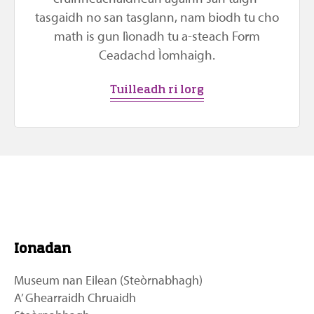
tasgaidh no san tasglann, nam biodh tu cho
math is gun lìonadh tu a-steach Form
Ceadachd Ìomhaigh.
Tuilleadh ri lorg
Ionadan
Museum nan Eilean (Steòrnabhagh)
A’ Ghearraidh Chruaidh