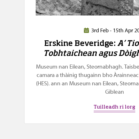
3rd Feb - 15th Apr 2
Erskine Beveridge:
A’ Tio
Tobhtaichean agus Dòig
Museum nan Eilean, Steornabhagh. Taisb
camara a thàinig thugainn bho Àrainneac
(HES). ann an Museum nan Eilean, Steor
Giblean
Tuilleadh ri lorg