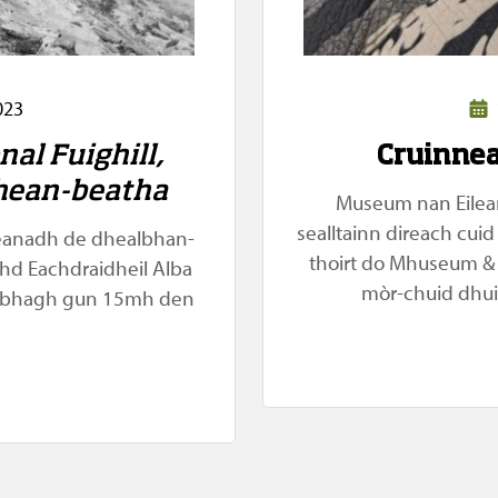
023
nal Fuighill,
Cruinnea
hean-beatha
Museum nan Eilean,
sealltainn direach cui
eanadh de dhealbhan-
thoirt do Mhuseum & 
hd Eachdraidheil Alba
mòr-chuid dhui
nabhagh gun 15mh den