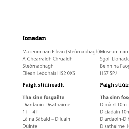
Ionadan
Museum nan Eilean (Steòrnabhagh)
Museum nan E
A’ Ghearraidh Chruaidh
Sgoil Lionacle
Steòrnabhagh
Beinn na Fao
Eilean Leòdhais HS2 0XS
HS7 5PJ
Faigh stiùireadh
Faigh stiùi
Tha sinn fosgailte
Tha sinn fos
Diardaoin-Disathairne
Dimàirt 10m – 
1 f – 4 f
Diciadain 10m
Là na Sàbaid – Diluain
Diardaoin-Dih
Dùinte
Disathairne 1