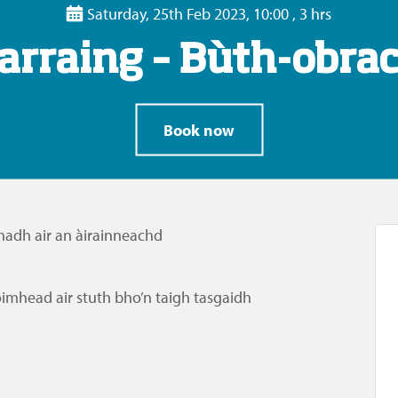
Saturday, 25th Feb 2023, 10:00 , 3 hrs
arraing – Bùth-obra
Book now
hadh air an àirainneachd
mhead air stuth bho’n taigh tasgaidh