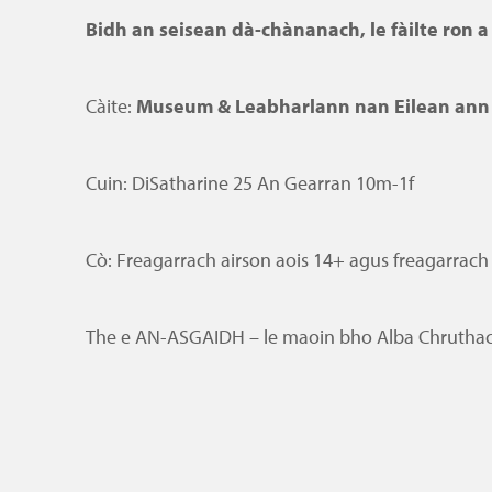
Bidh an seisean dà-chànanach, le fàilte ron a
Càite:
Museum & Leabharlann nan Eilean ann a
Cuin: DiSatharine 25 An Gearran 10m-1f
Cò: Freagarrach airson aois 14+ agus freagarrach
The e AN-ASGAIDH – le maoin bho Alba Chruthac