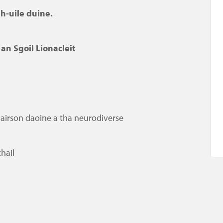
 h-uile duine.
n Sgoil Lionacleit
 airson daoine a tha neurodiverse
hail