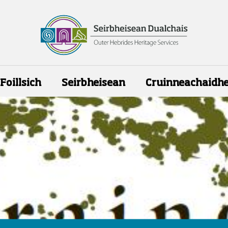
Foillsich
Seirbheisean
Cruinneachaidh