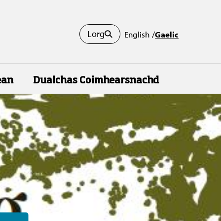
Lorg
English
Gaelic
ean
Dualchas Coimhearsnachd