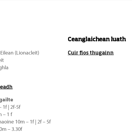
Ceanglaichean luath
ilean (Lionacleit)
Cuir fios thugainn
it
ghla
readh
gailte
1f | 2f-5f
 – 1 f
aoine 10m – 1f | 2f – 5f
0m – 3.30f