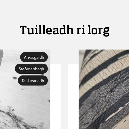
Tuilleadh ri lorg
An-asgaidh
Steòrnabhagh
Taisbeanadh