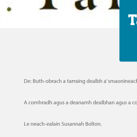
T
De: Buth-obrach a tarraing dealbh a’ smaonineac
A comhradh agus a deanamh dealbhan agus a coi
Le neach-ealain Susannah Bolton.