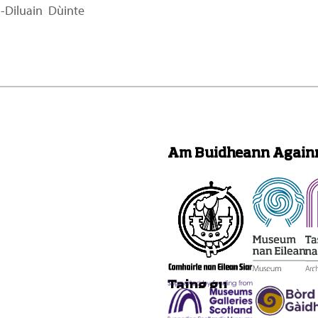
-Diluain Dùinte
Am Buidheann Again
Taing gu