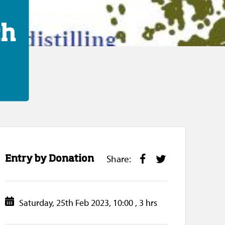
ch
Share:
F
T
Entry by Donation
a
w
c
i
e
t
Saturday, 25th Feb 2023, 10:00 , 3 hrs
D
b
t
a
o
e