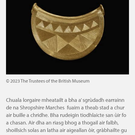
© 2023 The Trustees of the British Museum
Chuala lorgaire mheatailt a bha a’ sgrùdadh earrainn
de na Shropshire Marches fuaim a theab stad a chur
air buille a chridhe. Bha rudeigin tiodhlaicte san ùir fo
a chasan. Air dha an riasg bhog a thogail air falbh,
shoillsich solas an latha air aigeallan òir, gràbhailte gu