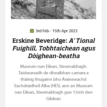
3rd Feb - 15th Apr 2023
Erskine Beveridge:
A’ Tional
Fuighill, Tobhtaichean agus
Dòighean-beatha
Museum nan Eilean, Steornabhagh.
Taisbeanadh de dhealbhan-camara a
thàinig thugainn bho Àrainneachd
Eachdraidheil Alba (HES). ann an Museum
nan Eilean, Steornabhagh gun 15mh den
Giblean