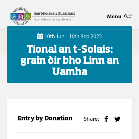
Menu
10th Jun - 16th Sep 2023
Tional an t-Solais:
grain òir bho Linn an
Uamha
Share:
F
T
Entry by Donation
a
w
c
i