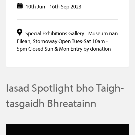
e
t
10th Jun - 16th Sep 2023
D
b
t
a
o
e
t
o
r
e
L
k
Special Exhibitions Gallery - Museum nan
Eilean, Stornoway Open Tues-Sat 10am -
o
5pm Closed Sun & Mon Entry by donation
c
a
t
i
o
Iasad Spotlight bho Taigh-
n
tasgaidh Bhreatainn