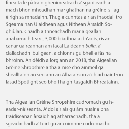
fìnealta le pàtrain gheoimeatrach a’ sgaoileadh a-
mach bhon mheadhan mar ghathan na grèine ’s i ag
èirigh sa mhadainn. Thug e cunntas air an fhaodail tro
Sgeama nan Ulaidhean agus Nithean Àrsaidh So-
ghiùlan. Chaidh aithneachadh mar aigeallan
anabarrach tearc, 3,000 bliadhna a dh’aois, ris an
canar uaireannan am facal Laideann
bulla
, a’
ciallachadh builgean, a chionns gu bheil e fàs na
bhroinn. An dèidh a lorg ann an 2018, tha Aigeallan
Grèine Shropshire a tha a-nise cho ainmeil ga
shealltainn an seo ann an Alba airson a’ chiad uair tron
Iasad Spotlight seo bho Thaigh-tasgaidh Bhreatainn.
Tha Aigeallan Grèine Shropshire cudromach gu h-
eadar-nàiseanta. A’ dol air ais gu àm nuair a bha
traidiseanan àrsaidh ag atharrachadh, tha a
sgeadachadh a’ toirt gu ar cuimhne cudromachd