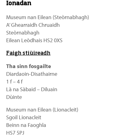
Ionadan
Museum nan Eilean (Steòrnabhagh)
A’ Ghearraidh Chruaidh
Steòrnabhagh
Eilean Leòdhais HS2 0XS
Faigh stiùireadh
Tha sinn fosgailte
Diardaoin-Disathairne
1 f – 4 f
Là na Sàbaid – Diluain
Dùinte
Museum nan Eilean (Lionacleit)
Sgoil Lionacleit
Beinn na Faoghla
HS7 5PJ