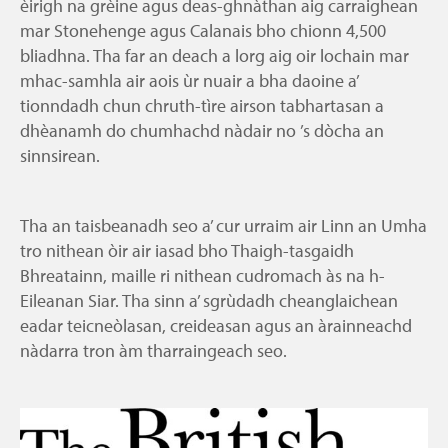
èirigh na grèine agus deas-ghnàthan aig carraighean
mar Stonehenge agus Calanais bho chionn 4,500
bliadhna. Tha far an deach a lorg aig oir lochain mar
mhac-samhla air aois ùr nuair a bha daoine a’
tionndadh chun chruth-tìre airson tabhartasan a
dhèanamh do chumhachd nàdair no ’s dòcha an
sinnsirean.
Tha an taisbeanadh seo a’ cur urraim air Linn an Umha
tro nithean òir air iasad bho Thaigh-tasgaidh
Bhreatainn, maille ri nithean cudromach às na h-
Eileanan Siar. Tha sinn a’ sgrùdadh cheanglaichean
eadar teicneòlasan, creideasan agus an àrainneachd
nàdarra tron àm tharraingeach seo.