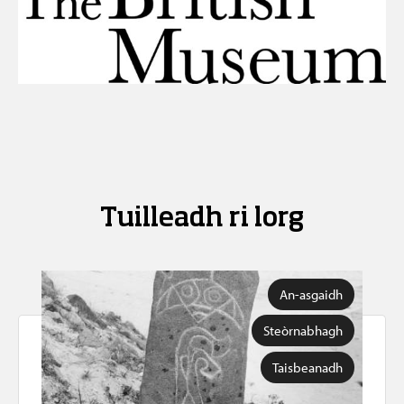
Tuilleadh ri lorg
An-asgaidh
Steòrnabhagh
Taisbeanadh