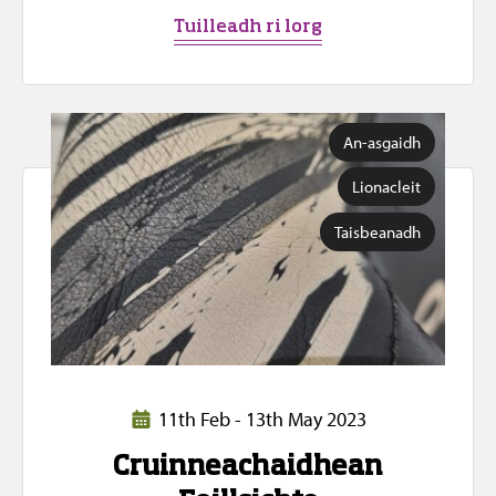
Tuilleadh ri lorg
An-asgaidh
Lionacleit
Taisbeanadh
11th Feb - 13th May 2023
Cruinneachaidhean