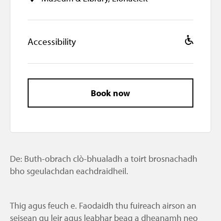
o
c
a
W
Accessibility
t
h
i
e
e
o
l
n
Book now
c
h
a
i
r
De: Buth-obrach clò-bhualadh a toirt brosnachadh
A
bho sgeulachdan eachdraidheil.
c
c
e
Thig agus feuch e. Faodaidh thu fuireach airson an
s
seisean gu leir agus leabhar beag a dheanamh neo