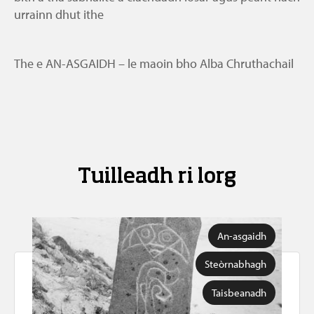
urrainn dhut ithe
The e AN-ASGAIDH – le maoin bho Alba Chruthachail
Tuilleadh ri lorg
An-asgaidh
Steòrnabhagh
Taisbeanadh