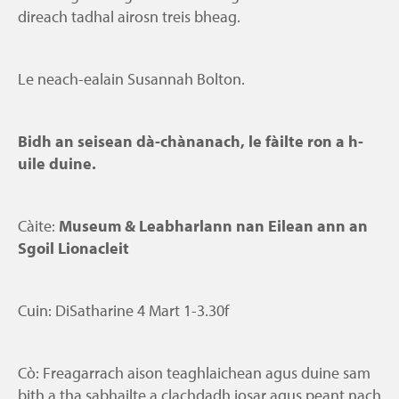
s
direach tadhal airosn treis bheag.
i
b
l
Le neach-ealain Susannah Bolton.
e
Bidh an seisean dà-chànanach, le fàilte ron a h-
uile duine.
Càite:
Museum & Leabharlann nan Eilean ann an
Sgoil Lionacleit
Cuin: DiSatharine 4 Mart 1-3.30f
Cò: Freagarrach aison teaghlaichean agus duine sam
bith a tha sabhailte a clachdadh iosar agus peant nach