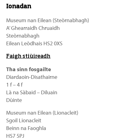
Ionadan
Museum nan Eilean (Steòrnabhagh)
A’ Ghearraidh Chruaidh
Steòrnabhagh
Eilean Leòdhais HS2 0XS
Faigh stiùireadh
Tha sinn fosgailte
Diardaoin-Disathairne
1 f – 4 f
Là na Sàbaid – Diluain
Dùinte
Museum nan Eilean (Lionacleit)
Sgoil Lionacleit
Beinn na Faoghla
HS7 5PJ