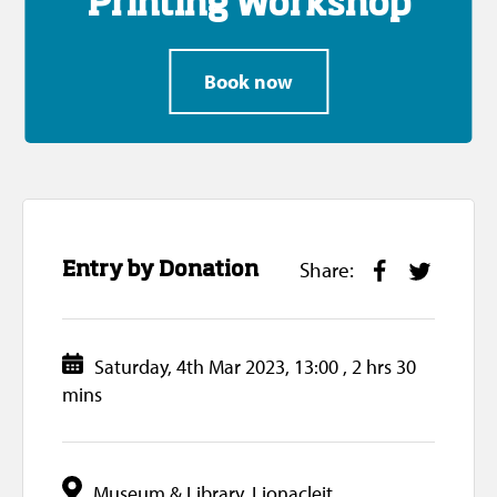
Printing Workshop
Book now
Share:
F
T
Entry by Donation
a
w
c
i
e
t
Saturday, 4th Mar 2023, 13:00 , 2 hrs 30
D
b
t
mins
a
o
e
t
o
r
e
k
L
Museum & Library, Lionacleit