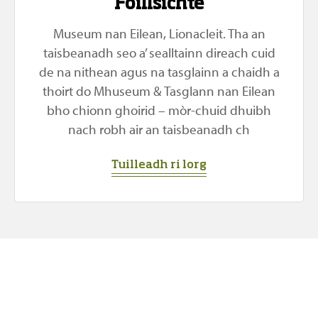
Foillsichte
Museum nan Eilean, Lionacleit. Tha an
taisbeanadh seo a’ sealltainn direach cuid
de na nithean agus na tasglainn a chaidh a
thoirt do Mhuseum & Tasglann nan Eilean
bho chionn ghoirid – mòr-chuid dhuibh
nach robh air an taisbeanadh ch
Tuilleadh ri lorg