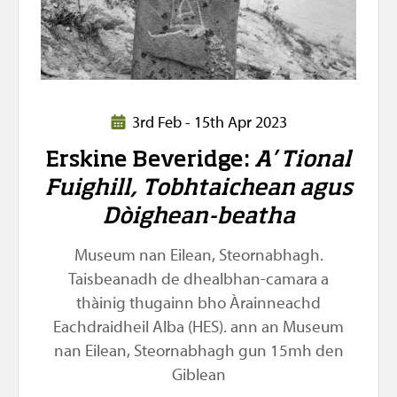
3rd Feb - 15th Apr 2023
Erskine Beveridge:
A’ Tional
Fuighill, Tobhtaichean agus
Dòighean-beatha
Museum nan Eilean, Steornabhagh.
Taisbeanadh de dhealbhan-camara a
thàinig thugainn bho Àrainneachd
Eachdraidheil Alba (HES). ann an Museum
nan Eilean, Steornabhagh gun 15mh den
Giblean