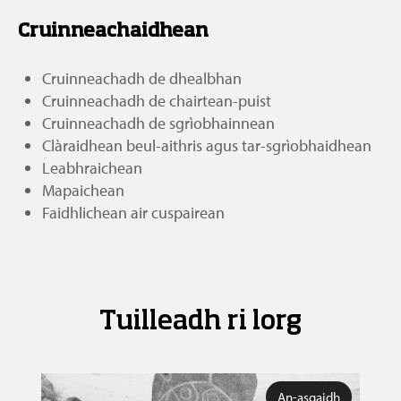
Cruinneachaidhean
Cruinneachadh de dhealbhan
Cruinneachadh de chairtean-puist
Cruinneachadh de sgrìobhainnean
Clàraidhean beul-aithris agus tar-sgrìobhaidhean
Leabhraichean
Mapaichean
Faidhlichean air cuspairean
Tuilleadh ri lorg
An-asgaidh