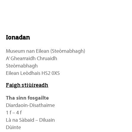
Ionadan
Museum nan Eilean (Steòrnabhagh)
A’ Ghearraidh Chruaidh
Steòrnabhagh
Eilean Leòdhais HS2 0XS
Faigh stiùireadh
Tha sinn fosgailte
Diardaoin-Disathairne
1 f – 4 f
Là na Sàbaid – Diluain
Dùinte