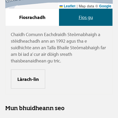
Leaflet
|
Map data ©
Google
Fiosrachadh
Fios gu
Chaidh Comunn Eachdraidh Steòrnabhaigh a
stèidheachadh ann an 1992 agus tha e
suidhichte ann an Talla Bhaile Steòrnabhaigh far
am bi iad a’ cur air dòigh sreath
thaisbeanaidhean gu tric.
Làrach-lìn
Mun bhuidheann seo