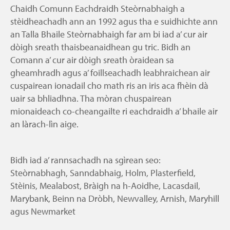
Chaidh Comunn Eachdraidh Steòrnabhaigh a
stèidheachadh ann an 1992 agus tha e suidhichte ann
an Talla Bhaile Steòrnabhaigh far am bi iad a’ cur air
dòigh sreath thaisbeanaidhean gu tric. Bidh an
Comann a’ cur air dòigh sreath òraidean sa
gheamhradh agus a’ foillseachadh leabhraichean air
cuspairean ionadail cho math ris an iris aca fhèin dà
uair sa bhliadhna. Tha mòran chuspairean
mionaideach co-cheangailte ri eachdraidh a’ bhaile air
an làrach-lìn aige.
Bidh iad a’ rannsachadh na sgìrean seo:
Steòrnabhagh, Sanndabhaig, Holm, Plasterfield,
Stèinis, Mealabost, Bràigh na h-Aoidhe, Lacasdail,
Marybank, Beinn na Dròbh, Newvalley, Arnish, Maryhill
agus Newmarket