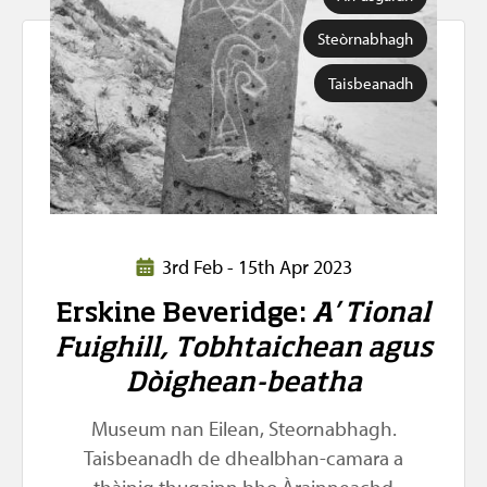
Steòrnabhagh
Taisbeanadh
3rd Feb - 15th Apr 2023
Erskine Beveridge:
A’ Tional
Fuighill, Tobhtaichean agus
Dòighean-beatha
Museum nan Eilean, Steornabhagh.
Taisbeanadh de dhealbhan-camara a
thàinig thugainn bho Àrainneachd