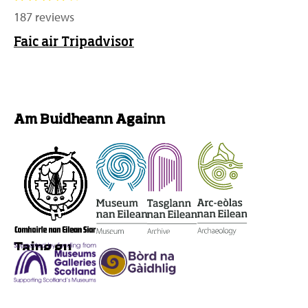
187 reviews
Faic air Tripadvisor
Am Buidheann Againn
Taing gu