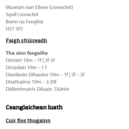
Museum nan Eilean (Lionacleit)
Sgoil Lionacleit
Beinn na Faoghla
HS7 5PJ
Faigh stiùireadh
Tha sinn fosgailte
Dimàirt 10m – 1f | 2f-5f
Diciadain 10m – 1 f
Diardaoin-Dihaoine 10m – 1f | 2f – 5f
Disathairne 10m – 3.30f
Didòmhnaich-Diluain Dùinte
Ceanglaichean luath
Cuir fios thugainn