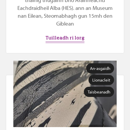
Eachdraidheil Alba (HES). ann an Museum
nan Eilean, Steornabhagh gun 15mh den
Giblean
Tuilleadh ri lorg
An-asgaidh
Lionacleit
Taisbeanadh