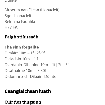
Dùinte
Museum nan Eilean (Lionacleit)
Sgoil Lionacleit
Beinn na Faoghla
HS7 5PJ
Faigh stiùireadh
Tha sinn fosgailte
Dimàirt 10m – 1f | 2f-5f
Diciadain 10m – 1 f
Diardaoin-Dihaoine 10m – 1f | 2f – 5f
Disathairne 10m – 3.30f
Didòmhnaich-Diluain Dùinte
Ceanglaichean luath
Cuir fios thugainn