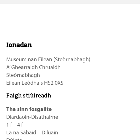
Ionadan
Museum nan Eilean (Steòrnabhagh)
A’ Ghearraidh Chruaidh
Steòrnabhagh
Eilean Leòdhais HS2 0XS
Faigh stiùireadh
Tha sinn fosgailte
Diardaoin-Disathairne
1 f – 4 f
Là na Sàbaid – Diluain