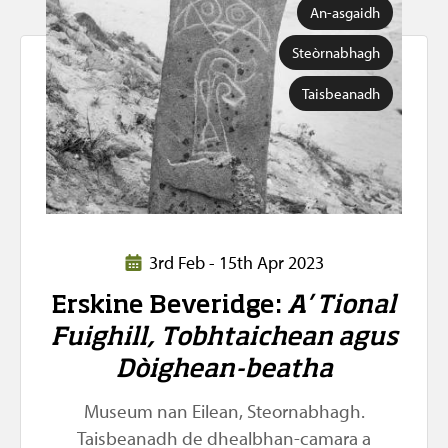
An-asgaidh
Steòrnabhagh
Taisbeanadh
3rd Feb - 15th Apr 2023
Erskine Beveridge:
A’ Tional
Fuighill, Tobhtaichean agus
Dòighean-beatha
Museum nan Eilean, Steornabhagh.
Taisbeanadh de dhealbhan-camara a