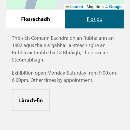
Leaflet
|
Map data ©
Google
Fiosrachadh
Fios gu
Thòisich Comann Eachdraidh an Rubha ann an
1982 agus tha e a’ gabhail a-steach sgìre an
Rubha air taobh thall a’ Bhràigh, chun ear air
Steòrnabhagh.
Exhibition open Monday-Saturday from 9.00 am-
6.00pm. Other times by appointment.
Làrach-lìn