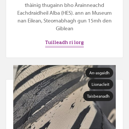
thàinig thugainn bho Àrainneachd
Eachdraidheil Alba (HES). ann an Museum
nan Eilean, Steornabhagh gun 15mh den
Giblean
Tuilleadh ri lorg
An-asgaidh
Lionacleit
Taisbeanadh