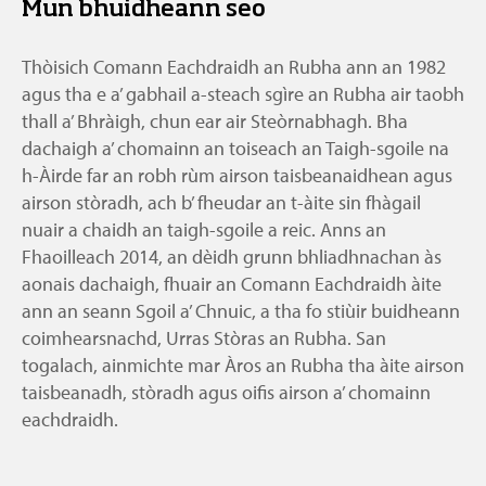
Mun bhuidheann seo
Thòisich Comann Eachdraidh an Rubha ann an 1982
agus tha e a’ gabhail a-steach sgìre an Rubha air taobh
thall a’ Bhràigh, chun ear air Steòrnabhagh. Bha
dachaigh a’ chomainn an toiseach an Taigh-sgoile na
h-Àirde far an robh rùm airson taisbeanaidhean agus
airson stòradh, ach b’ fheudar an t-àite sin fhàgail
nuair a chaidh an taigh-sgoile a reic. Anns an
Fhaoilleach 2014, an dèidh grunn bhliadhnachan às
aonais dachaigh, fhuair an Comann Eachdraidh àite
ann an seann Sgoil a’ Chnuic, a tha fo stiùir buidheann
coimhearsnachd, Urras Stòras an Rubha. San
togalach, ainmichte mar Àros an Rubha tha àite airson
taisbeanadh, stòradh agus oifis airson a’ chomainn
eachdraidh.