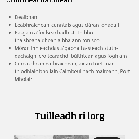
Cruinneachaidhean
Dealbhan
Leabhraichean-cunntais agus clàran ionadail
Pasgain a’ foillseachadh stuth bho
thaisbeanaidhean a bha ann ron seo
Mòran innleachdas a’ gabhail a-steach stuth-
dachaigh, croitearachd, bùithtean agus foghlam
Cumaidhean eathraichean, air an toirt mar
thiodhlaic bho Iain Caimbeul nach maireann, Port
Mholair
Tuilleadh ri lorg