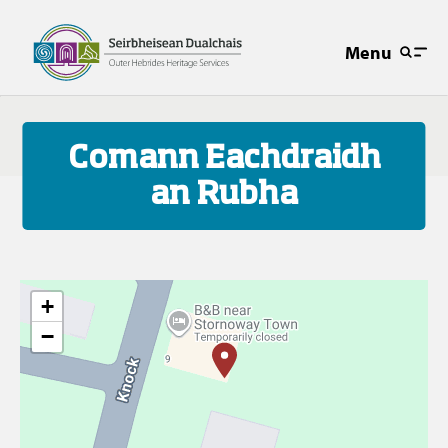
Menu
Comann Eachdraidh
an Rubha
+
−