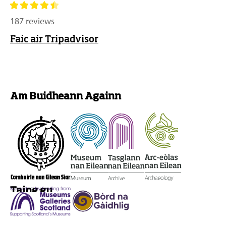
187 reviews
Faic air Tripadvisor
Am Buidheann Againn
Taing gu