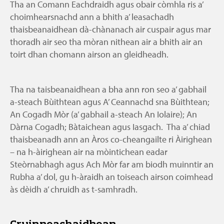
Tha an Comann Eachdraidh agus obair còmhla ris a’
choimhearsnachd ann a bhith a’ leasachadh
thaisbeanaidhean dà-chànanach air cuspair agus mar
thoradh air seo tha mòran nithean air a bhith air an
toirt dhan chomann airson an gleidheadh.
Tha na taisbeanaidhean a bha ann ron seo a’ gabhail
a-steach Bùithtean agus A’ Ceannachd sna Bùithtean;
An Cogadh Mòr (a’ gabhail a-steach An Iolaire); An
Dàrna Cogadh; Bàtaichean agus Iasgach. Tha a’ chiad
thaisbeanadh ann an Àros co-cheangailte ri Àirighean
– na h-àirighean air na mòintichean eadar
Steòrnabhagh agus Ach Mòr far am biodh muinntir an
Rubha a’ dol, gu h-àraidh an toiseach airson coimhead
às dèidh a’ chruidh as t-samhradh.