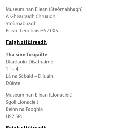
Museum nan Eilean (Steòrnabhagh)
A’ Ghearraidh Chruaidh
Steòrnabhagh
Eilean Leòdhais HS2 0XS
Faigh stiùireadh
Tha sinn fosgailte
Diardaoin-Disathairne
1 f – 4 f
Là na Sàbaid – Diluain
Dùinte
Museum nan Eilean (Lionacleit)
Sgoil Lionacleit
Beinn na Faoghla
HS7 5PJ