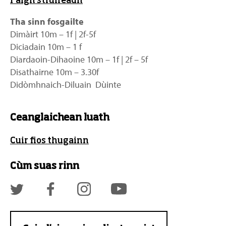
Faigh stiùireadh
Tha sinn fosgailte
Dimàirt 10m – 1f | 2f-5f
Diciadain 10m – 1 f
Diardaoin-Dihaoine 10m – 1f | 2f – 5f
Disathairne 10m – 3.30f
Didòmhnaich-Diluain Dùinte
Ceanglaichean luath
Cuir fios thugainn
Cùm suas rinn