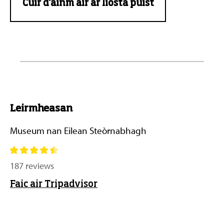
Cuir d'ainm air ar liosta puist
Leirmheasan
Museum nan Eilean Steòrnabhagh
187 reviews
Faic air Tripadvisor