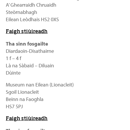
A’ Ghearraidh Chruaidh
Steòrnabhagh
Eilean Leòdhais HS2 0XS
Faigh stiùireadh
Tha sinn fosgailte
Diardaoin-Disathairne
1 f – 4 f
Là na Sàbaid – Diluain
Dùinte
Museum nan Eilean (Lionacleit)
Sgoil Lionacleit
Beinn na Faoghla
HS7 5PJ
Faigh stiùireadh