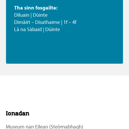
Tha sinn fosgailte:
Diluain | Dùinte

Dimàirt – Disathairne | 1f – 4f

Là na Sàbaid | Dùinte

Tuilleadh ri lorg
Ionadan
Museum nan Eilean (Steòrnabhagh)