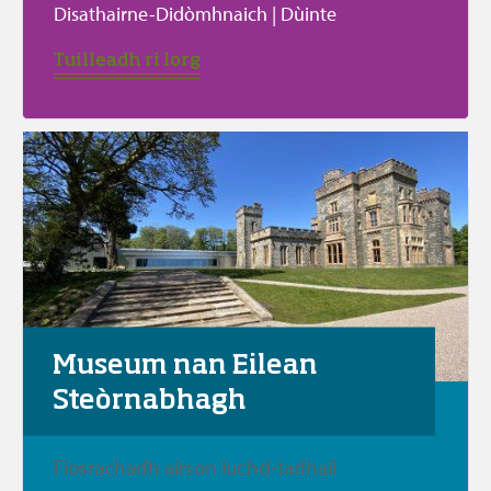
Disathairne-Didòmhnaich | Dùinte
Tuilleadh ri lorg
Museum nan Eilean 
Steòrnabhagh
Fiosrachadh airson luchd-tadhail