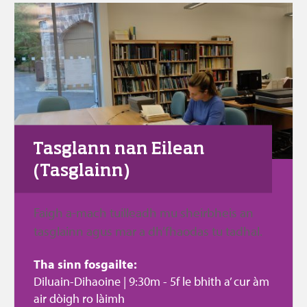
Tasglann nan Eilean 
(Tasglainn)
Faigh a-mach tuilleadh mu sheirbheis an 
tasglainn agus mar a dh’fhaodas tu tadhal.
Tha sinn fosgailte:
Diluain-Dihaoine | 9:30m - 5f le bhith a’ cur àm 
air dòigh ro làimh 
